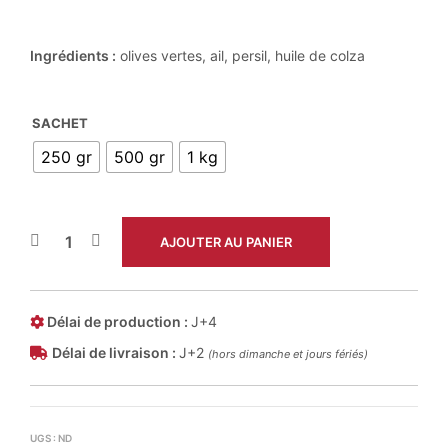
à
10,00 €
Ingrédients :
olives vertes, ail, persil, huile de colza
SACHET
250 gr
500 gr
1 kg
AJOUTER AU PANIER
Délai de production :
J+4
Délai de livraison :
J+2
(hors dimanche et jours fériés)
UGS :
ND