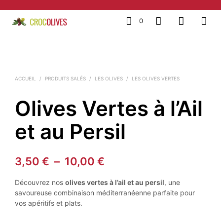
0
ACCUEIL
/
PRODUITS SALÉS
/
LES OLIVES
/
LES OLIVES VERTES
Olives Vertes à l’Ail
et au Persil
Plage
3,50
€
–
10,00
€
de
Découvrez nos
olives vertes à l’ail et au persil
, une
prix :
savoureuse combinaison méditerranéenne parfaite pour
vos apéritifs et plats.
3,50 €