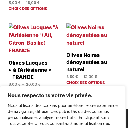
12,00 €
Plage
5,00
€
–
18,00
€
varia
de
Ce
CHOIX DES OPTIONS
Les
prix :
produit
opti
5,00 €
a
peuv
à
plusieurs
être
18,00 €
variations.
choi
Les
sur
options
la
peuvent
pag
Olives Noires
être
du
dénoyautées au
Olives Lucques
choisies
prod
sur
naturel
« à l’Arlésienne »
la
– FRANCE
Plage
3,50
€
–
12,00
€
page
de
Ce
CHOIX DES OPTIONS
Plage
6,00
€
–
20,00
€
du
prix :
prod
de
Ce
CHOIX DES OPTIONS
produit
3,50 €
a
Nous respectons votre vie privée.
prix :
produit
à
plus
6,00 €
a
12,00 €
Nous utilisons des cookies pour améliorer votre expérience
à
varia
plusieurs
de navigation, diffuser des publicités ou des contenus
20,00 €
Les
variations.
personnalisés et analyser notre trafic. En cliquant sur «
opti
Les
Tout accepter », vous consentez à notre utilisation des
peuv
options