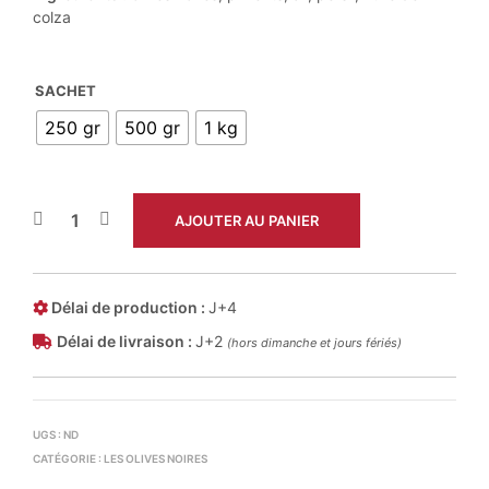
à
colza
10,00 €
SACHET
250 gr
500 gr
1 kg
AJOUTER AU PANIER
Délai de production :
J+4
Délai de livraison :
J+2
(hors dimanche et jours fériés)
UGS :
ND
CATÉGORIE :
LES OLIVES NOIRES