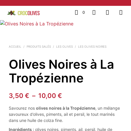
0
ACCUEIL
/
PRODUITS SALÉS
/
LES OLIVES
/
LES OLIVES NOIRES
Olives Noires à La
Tropézienne
Plage
3,50
€
–
10,00
€
de
Savourez nos
olives noires à la Tropézienne
, un mélange
prix :
savoureux d’olives, piments, ail et persil, le tout marinés
dans une huile de colza fine.
3,50 €
Ingrédients :
olives noires, piments, ail, persil, huile de