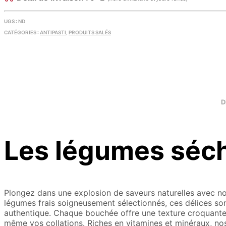
UGS :
ND
CATÉGORIES :
ANTIPASTI
,
PRODUITS SALÉS
D
Les légumes séc
Plongez dans une explosion de saveurs naturelles avec nos
légumes frais soigneusement sélectionnés, ces délices son
authentique. Chaque bouchée offre une texture croquante 
même vos collations. Riches en vitamines et minéraux, no