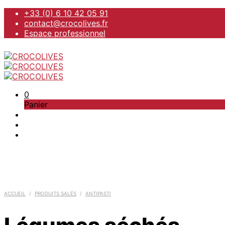
+33 (0) 6 10 42 05 91
contact@crocolives.fr
Espace professionnel
0
Panier
ACCUEIL
/
PRODUITS SALÉS
/
ANTIPASTI