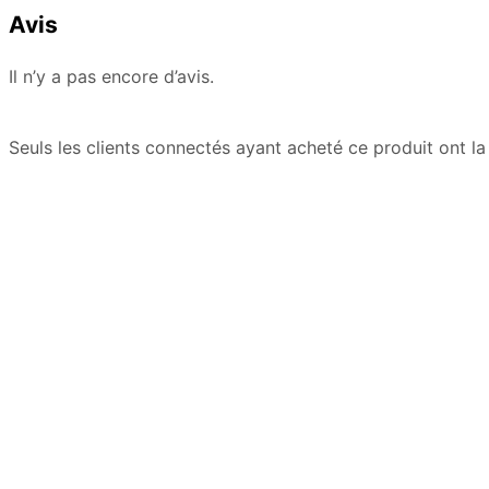
Avis
Il n’y a pas encore d’avis.
Seuls les clients connectés ayant acheté ce produit ont la p
3,80
€
10,
3,50
€
12,00
€