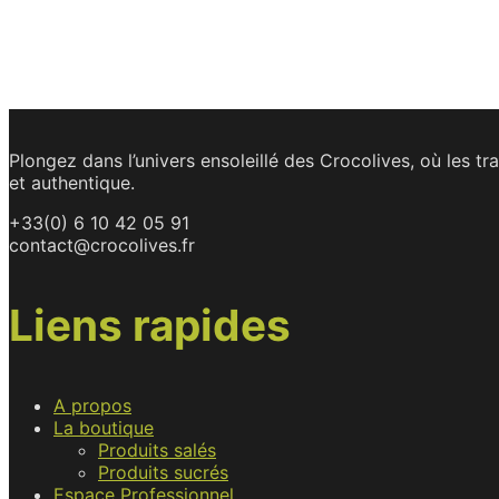
Plongez dans l’univers ensoleillé des Crocolives, où les t
et authentique.
+33(0) 6 10 42 05 91
contact@crocolives.fr
Liens rapides
A propos
La boutique
Produits salés
Produits sucrés
Espace Professionnel