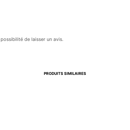
ossibilité de laisser un avis.
PRODUITS SIMILAIRES
00
€
3,70
€
14,80
€