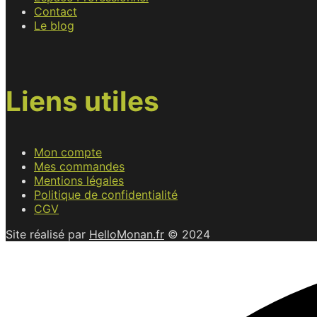
Contact
Le blog
Liens utiles
Mon compte
Mes commandes
Mentions légales
Politique de confidentialité
CGV
Site réalisé par
HelloMonan.fr
© 2024