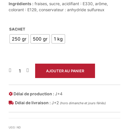
à
Ingrédients :
fraises, sucre, acidifiant : E330, arôme,
colorant : E129, conservateur : anhydride sulfureux
26,00 €
SACHET
250 gr
500 gr
1 kg
AJOUTER AU PANIER
Délai de production :
J+4
Délai de livraison :
J+2
(hors dimanche et jours fériés)
UGS :
ND