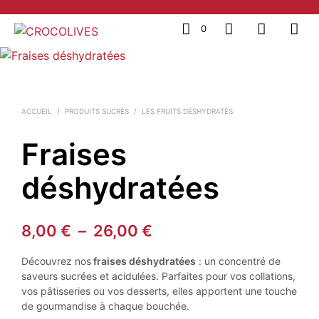
0
ACCUEIL
/
PRODUITS SUCRÉS
/
LES FRUITS DÉSHYDRATÉS
Fraises
déshydratées
Plage
8,00
€
–
26,00
€
de
Découvrez nos
fraises déshydratées
: un concentré de
prix :
saveurs sucrées et acidulées. Parfaites pour vos collations,
vos pâtisseries ou vos desserts, elles apportent une touche
8,00 €
de gourmandise à chaque bouchée.