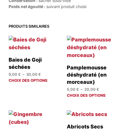
Conservation :
sachet sous-vide
Poids net égoutté :
suivant produit choisi
PRODUITS SIMILAIRES
Baies de Goji
séchées
Pamplemousse
Plage
déshydraté (en
9,00
€
–
30,00
€
de
Ce
CHOIX DES OPTIONS
morceaux)
prix :
produit
Plage
5,00
€
–
20,00
€
9,00 €
a
de
Ce
CHOIX DES OPTIONS
à
plusieurs
prix :
prod
30,00 €
variations.
5,00 €
a
Les
à
plus
options
20,00 €
varia
peuvent
Les
Abricots Secs
être